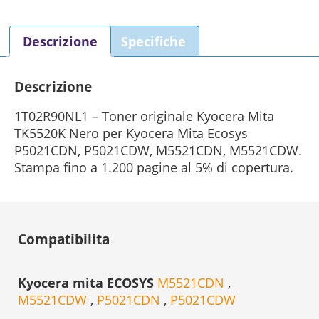
(1T02R90NL1)
Nero
Descrizione
Specifiche
Originale
quantità
Descrizione
1T02R90NL1 – Toner originale Kyocera Mita
TK5520K Nero per Kyocera Mita Ecosys
P5021CDN, P5021CDW, M5521CDN, M5521CDW.
Stampa fino a 1.200 pagine al 5% di copertura.
Compatibilita
Kyocera mita ECOSYS
M5521CDN
,
M5521CDW
,
P5021CDN
,
P5021CDW