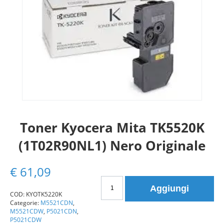
Toner Kyocera Mita TK5520K
(1T02R90NL1) Nero Originale
€
61,09
Toner
Aggiungi
Kyocera
COD:
KYOTK5220K
Categorie:
M5521CDN
,
Mita
M5521CDW
,
P5021CDN
,
TK5520K
P5021CDW