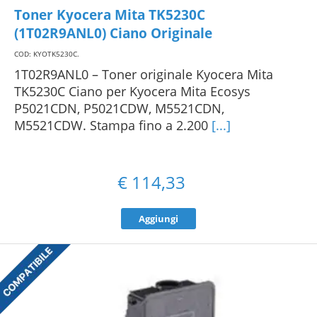
Toner Kyocera Mita TK5230C
(1T02R9ANL0) Ciano Originale
COD: KYOTK5230C
.
1T02R9ANL0 – Toner originale Kyocera Mita
TK5230C Ciano per Kyocera Mita Ecosys
P5021CDN, P5021CDW, M5521CDN,
M5521CDW. Stampa fino a 2.200
[...]
€
114,33
Aggiungi