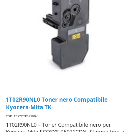
1T02R90NL0 Toner nero Compatibile
Kyocera-Mita TK-
COD: TCKYOTK5230BK
.
1T02R90NL0 – Toner Compatibile nero per
Kyocera-Mita ECOSYS P5021CDN. Stampa fino a