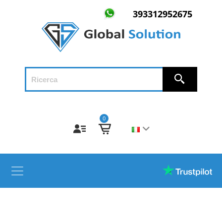
393312952675
0