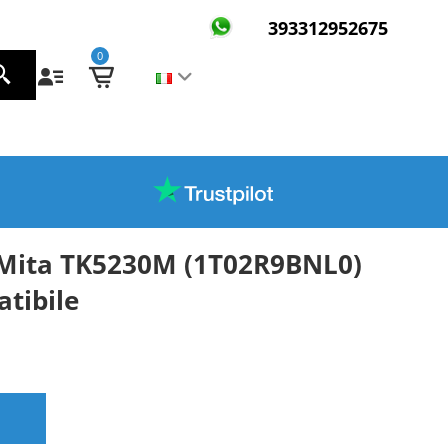
393312952675
0
 Mita TK5230M (1T02R9BNL0)
tibile