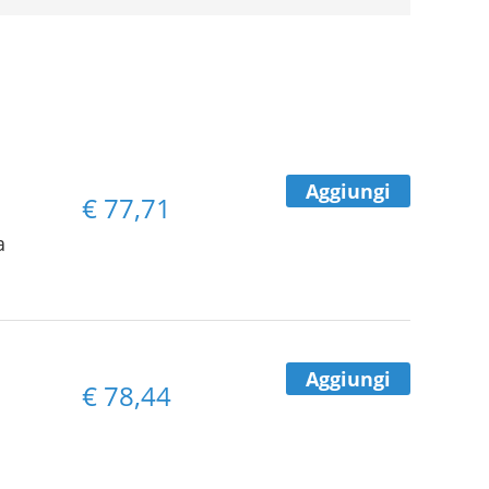
Aggiungi
€
77,71
a
Aggiungi
€
78,44