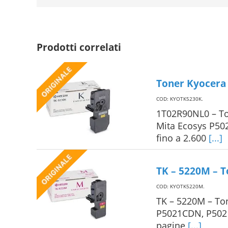
Prodotti correlati
Toner Kyocera
COD: KYOTK5230K
.
1T02R90NL0 – To
Mita Ecosys P5
fino a 2.600
[...]
TK – 5220M – T
COD: KYOTK5220M
.
TK – 5220M – Ton
P5021CDN, P502
pagine
[...]