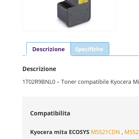
Descrizione
Specifiche
Descrizione
1T02R9BNL0 – Toner compatibile Kyocera 
Compatibilita
Kyocera mita ECOSYS
M5521CDN
,
M55