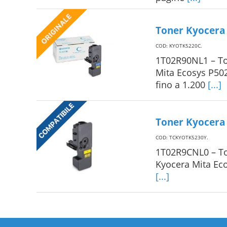
Toner Kyocera 
COD: KYOTK5220C
.
1T02R90NL1 – To
Mita Ecosys P5
fino a 1.200
[...]
Toner Kyocera 
COD: TCKYOTK5230Y
.
1T02R9CNL0 – To
Kyocera Mita E
[...]