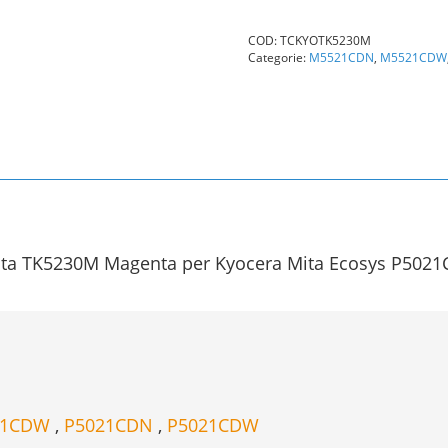
Mita
TK5230M
COD:
TCKYOTK5230M
(1T02R9BNL0)
Categorie:
M5521CDN
,
M5521CDW
Magenta
Compatibile
quantità
Mita TK5230M Magenta per Kyocera Mita Ecosys P5
21CDW
,
P5021CDN
,
P5021CDW