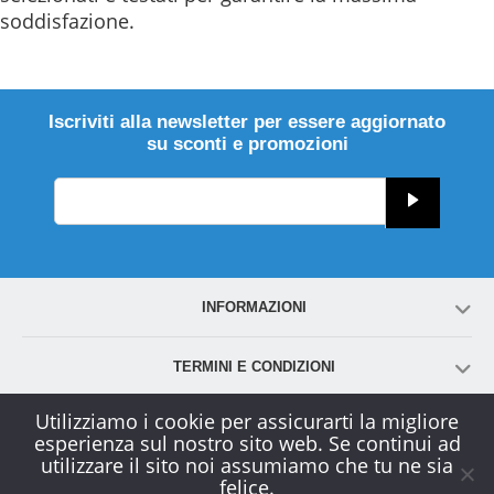
soddisfazione.
Iscriviti alla newsletter per essere aggiornato
su sconti e promozioni
INFORMAZIONI
TERMINI E CONDIZIONI
Utilizziamo i cookie per assicurarti la migliore
ACCOUNT
esperienza sul nostro sito web. Se continui ad
utilizzare il sito noi assumiamo che tu ne sia
felice.
SERVIZIO CLIENTI