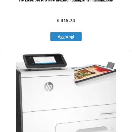
HP LaserJet Pro MFP M428fdn Stampante multifunzione
€ 315.74
Aggiungi