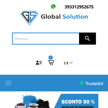
393312952675
0