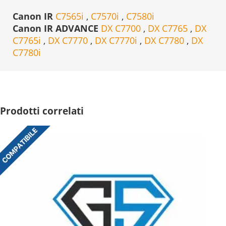
Canon IR
C7565i
,
C7570i
,
C7580i
Canon IR ADVANCE
DX C7700
,
DX C7765
,
DX
C7765i
,
DX C7770
,
DX C7770i
,
DX C7780
,
DX
C7780i
Prodotti correlati