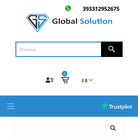
393312952675
0