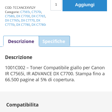
Toner
Aggiungi
Canon
COD:
TCCANCEXV52Y
Categorie:
C7565i
,
C7570i
,
C-
C7580i
,
DX C7700
,
DX C7765
,
EXV52
DX C7765i
,
DX C7770
,
DX
1001C002
C7770i
,
DX C7780
,
DX C7780i
giallo
Compatibile
Descrizione
Specifiche
quantità
Descrizione
1001C002 – Toner Compatibile giallo per Canon
IR C7565i, IR ADVANCE DX C7700. Stampa fino a
66.500 pagine al 5% di copertura.
Compatibilita