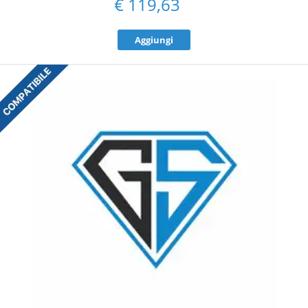
€
119,63
Aggiungi