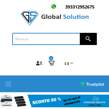
393312952675
0