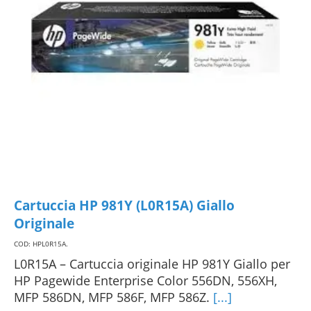
Cartuccia HP 981Y (L0R15A) Giallo
Originale
COD: HPL0R15A
.
L0R15A – Cartuccia originale HP 981Y Giallo per
HP Pagewide Enterprise Color 556DN, 556XH,
MFP 586DN, MFP 586F, MFP 586Z.
[...]