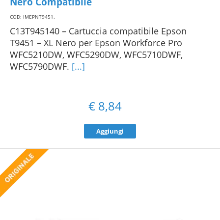
Nero Compatibile
COD: IMEPNT9451
.
C13T945140 – Cartuccia compatibile Epson
T9451 – XL Nero per Epson Workforce Pro
WFC5210DW, WFC5290DW, WFC5710DWF,
WFC5790DWF.
[...]
€
8,84
Aggiungi