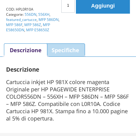
Cartuccia
Aggiungi
inkjet
COD:
HPL0R10A
Categorie:
556DN
,
556XH
,
HP
featured_cartucce
,
MFP 586DN
,
981X
MFP 586F
,
MFP 586Z
,
MFP
colore
E58650DN
,
MFP E58650Z
magenta
Originale
Descrizione
Specifiche
quantità
Descrizione
Cartuccia inkjet HP 981X colore magenta
Originale per HP PAGEWIDE ENTERPRISE
COLOR556DN – 556XH – MFP 586DN – MFP 586F
– MFP 586Z. Compatibile con L0R10A. Codice
Cartuccia HP 981X. Stampa fino a 10.000 pagine
al 5% di copertura.