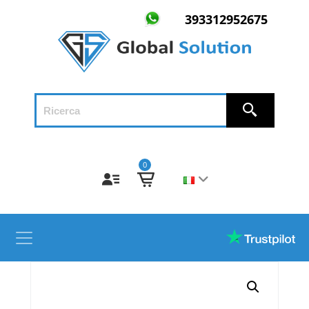
393312952675
0