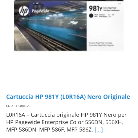
Cartuccia HP 981Y (L0R16A) Nero Originale
COD: HPL0R16A
.
L0R16A – Cartuccia originale HP 981Y Nero per
HP Pagewide Enterprise Color 556DN, 556XH,
MFP 586DN, MFP 586F, MFP 586Z.
[...]