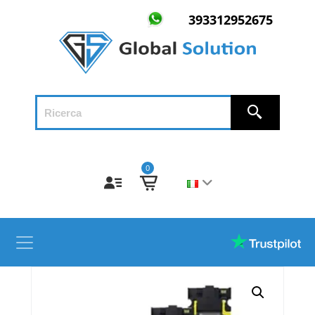
393312952675
0