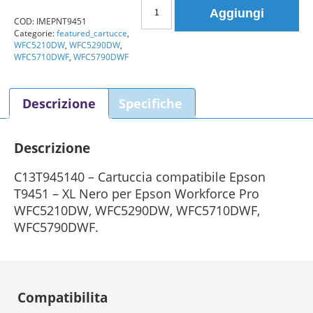
Cartuccia
Aggiungi
Epson
COD:
IMEPNT9451
Categorie:
featured_cartucce
,
T9451
WFC5210DW
,
WFC5290DW
,
-
WFC5710DWF
,
WFC5790DWF
XL
(C13T945140)
Descrizione
Specifiche
Nero
Compatibile
quantità
Descrizione
C13T945140 – Cartuccia compatibile Epson
T9451 – XL Nero per Epson Workforce Pro
WFC5210DW, WFC5290DW, WFC5710DWF,
WFC5790DWF.
Compatibilita