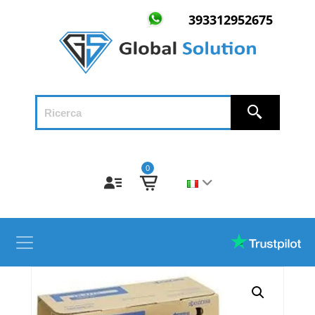
393312952675
0