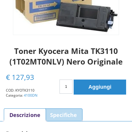
Toner Kyocera Mita TK3110
(1T02MT0NLV) Nero Originale
€
127,93
Toner
Aggiungi
Kyocera
COD:
KYOTK3110
Categoria:
4100DN
Mita
TK3110
(1T02MT0NLV)
Descrizione
Specifiche
Nero
Originale