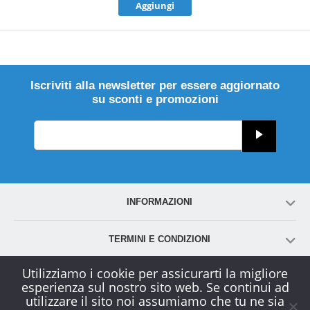
Aggiungi
Iscriviti alla newsletter per essere aggiornato
su sconti e promozioni
INFORMAZIONI
TERMINI E CONDIZIONI
Utilizziamo i cookie per assicurarti la migliore
ACCOUNT
esperienza sul nostro sito web. Se continui ad
utilizzare il sito noi assumiamo che tu ne sia