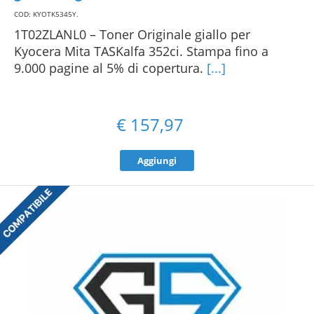
COD: KYOTK5345Y
.
1T02ZLANL0 – Toner Originale giallo per
Kyocera Mita TASKalfa 352ci. Stampa fino a
9.000 pagine al 5% di copertura.
[...]
€
157,97
Aggiungi