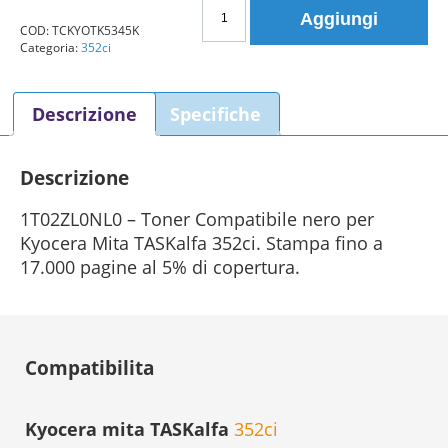
Toner
Aggiungi
Kyocera
COD:
TCKYOTK5345K
Categoria:
352ci
Mita
TK-
5345K
Descrizione
Specifiche
1T02ZL0NL0
nero
Compatibile
Descrizione
quantità
1T02ZL0NL0 – Toner Compatibile nero per
Kyocera Mita TASKalfa 352ci. Stampa fino a
17.000 pagine al 5% di copertura.
Compatibilita
Kyocera mita TASKalfa
352ci