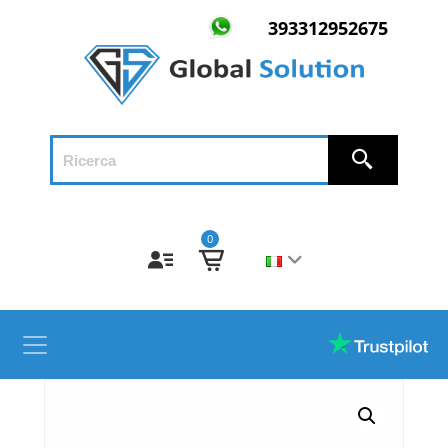
393312952675
0