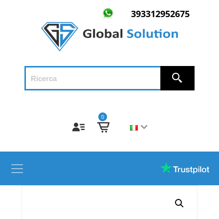
393312952675
0