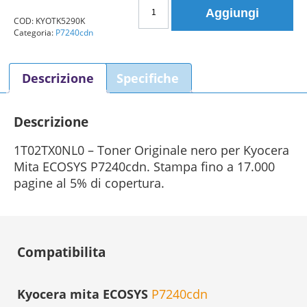
Toner
Aggiungi
Kyocera
COD:
KYOTK5290K
Categoria:
P7240cdn
Mita
TK-
5290K
Descrizione
Specifiche
1T02TX0NL0
nero
Originale
Descrizione
quantità
1T02TX0NL0 – Toner Originale nero per Kyocera
Mita ECOSYS P7240cdn. Stampa fino a 17.000
pagine al 5% di copertura.
Compatibilita
Kyocera mita ECOSYS
P7240cdn