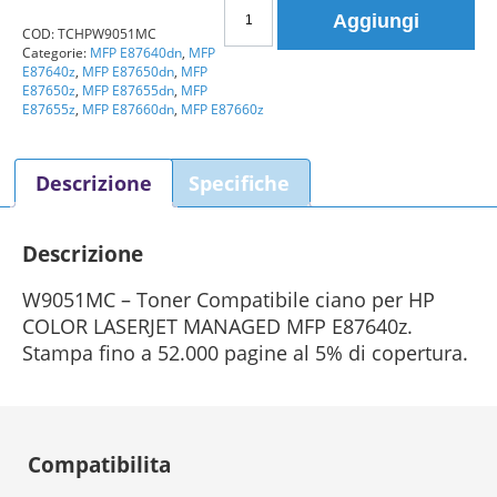
Toner
Aggiungi
HP
COD:
TCHPW9051MC
Categorie:
MFP E87640dn
,
MFP
W9051MC
E87640z
,
MFP E87650dn
,
MFP
ciano
E87650z
,
MFP E87655dn
,
MFP
Compatibile
E87655z
,
MFP E87660dn
,
MFP E87660z
quantità
Descrizione
Specifiche
Descrizione
W9051MC – Toner Compatibile ciano per HP
COLOR LASERJET MANAGED MFP E87640z.
Stampa fino a 52.000 pagine al 5% di copertura.
Compatibilita