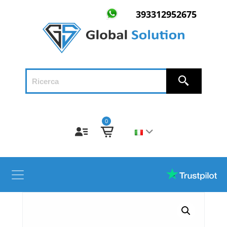
393312952675
0