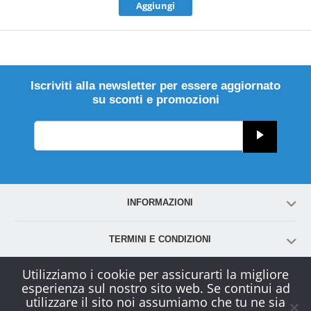
Aggiungi
Iscriviti alla newsletter per essere aggiornato
su sconti e promozioni
INFORMAZIONI
TERMINI E CONDIZIONI
Utilizziamo i cookie per assicurarti la migliore
ACCOUNT
esperienza sul nostro sito web. Se continui ad
utilizzare il sito noi assumiamo che tu ne sia