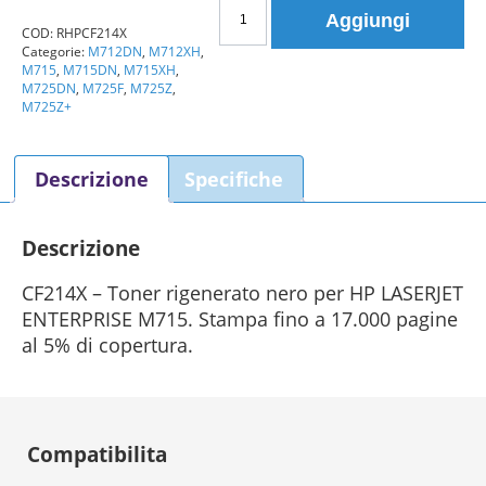
Toner
Aggiungi
HP
COD:
RHPCF214X
Categorie:
M712DN
,
M712XH
,
214X
M715
,
M715DN
,
M715XH
,
CF214X
M725DN
,
M725F
,
M725Z
,
nero
M725Z+
rigenerato
quantità
Descrizione
Specifiche
Descrizione
CF214X – Toner rigenerato nero per HP LASERJET
ENTERPRISE M715. Stampa fino a 17.000 pagine
al 5% di copertura.
Compatibilita