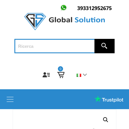
393312952675
0