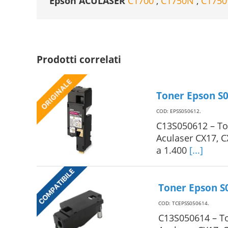
Epson ACULASER
C1700
,
C1750N
,
C175
Prodotti correlati
Toner Epson S0
COD: EPSS050612
.
C13S050612 – To
Aculaser CX17, 
a 1.400
[...]
Toner Epson S
COD: TCEPSS050614
.
C13S050614 – T