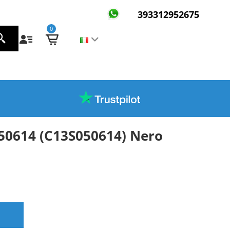
393312952675
0
50614 (C13S050614) Nero