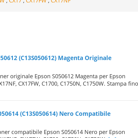
0W
,
CX17
,
CX17FW
,
CX17NF
50612 (C13S050612) Magenta Originale
ner originale Epson S050612 Magenta per Epson
CX17NF, CX17FW, C1700, C1750N, C1750W. Stampa fin
050614 (C13S050614) Nero Compatibile
oner compatibile Epson S050614 Nero per Epson