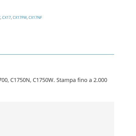
W
,
CX17
,
CX17FW
,
CX17NF
700, C1750N, C1750W. Stampa fino a 2.000