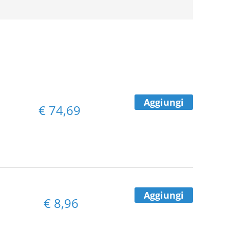
Aggiungi
€
74,69
o
Aggiungi
€
8,96