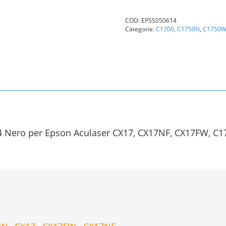
S050614
(C13S050614)
COD:
EPSS050614
Nero
Categorie:
C1700
,
C1750N
,
C1750
Originale
quantità
4 Nero per Epson Aculaser CX17, CX17NF, CX17FW, C1