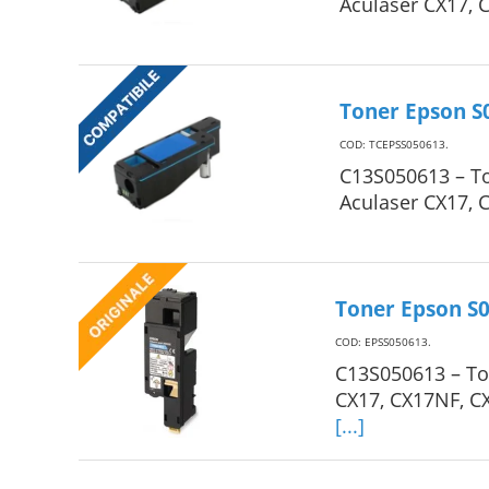
Aculaser CX17,
Toner Epson S
COD: TCEPSS050613
.
C13S050613 – T
Aculaser CX17,
Toner Epson S0
COD: EPSS050613
.
C13S050613 – To
CX17, CX17NF, C
[...]