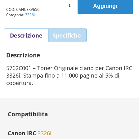
Toner
Aggiungi
Canon
COD:
CANCEXV65C
Categoria:
3326i
C-
EXV65C
5762C001
Descrizione
Specifiche
ciano
Originale
quantità
Descrizione
5762C001 – Toner Originale ciano per Canon IRC
3326i. Stampa fino a 11.000 pagine al 5% di
copertura.
Compatibilita
Canon IRC
3326i