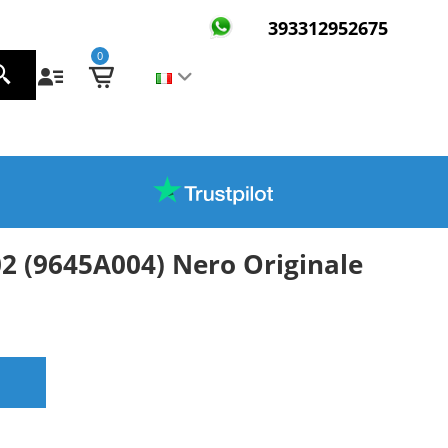
393312952675
0
2 (9645A004) Nero Originale