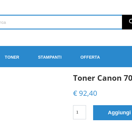
TONER
STAMPANTI
OFFERTA
Toner Canon 70
€
92,40
Toner
Aggiungi
Canon
702
(9645A004)