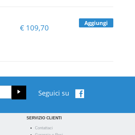
Aggiungi
€
109,70
Seguici su
SERVIZIO CLIENTI
Contattaci
Garanzia e Resi