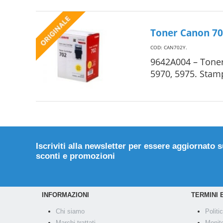
Toner Canon 702
COD: CAN702Y
.
9642A004 – Toner
5970, 5975. Stam
Iscriviti alla newsletter per essere aggiornato 
sconti e promozioni
INFORMAZIONI
TERMINI 
Chi siamo
Politi
Marchi trattati
Monit