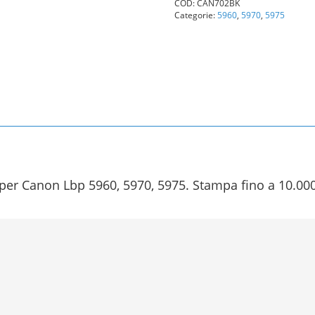
COD:
CAN702BK
Nero
Categorie:
5960
,
5970
,
5975
Originale
quantità
er Canon Lbp 5960, 5970, 5975. Stampa fino a 10.000