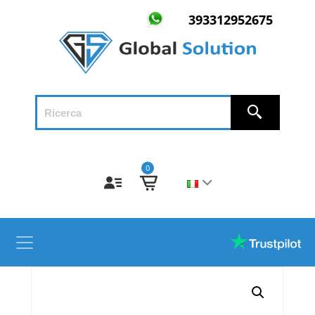
393312952675
0