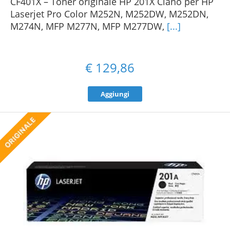
CF401X – Toner originale HP 201X Ciano per HP
Laserjet Pro Color M252N, M252DW, M252DN,
M274N, MFP M277N, MFP M277DW,
[...]
€
129,86
Aggiungi