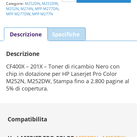
Categorie:
M252DN
,
M252DW
,
Toner
M252N
,
M274N
,
MFP M277DN
,
Nero
MFP M277DW
,
MFP M277N
201X
quantità
Descrizione
Specifiche
Descrizione
CF400X – 201X – Toner di ricambio Nero con
chip in dotazione per HP Laserjet Pro Color
M252N, M252DW, Stampa fino a 2.800 pagine al
5% di copertura.
Compatibilita