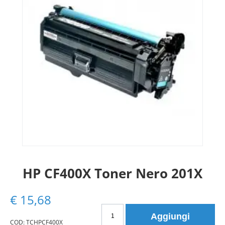
HP CF400X Toner Nero 201X
€
15,68
HP
Aggiungi
CF400X
COD:
TCHPCF400X