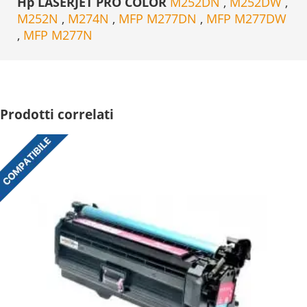
Hp LASERJET PRO COLOR
M252DN
,
M252DW
,
M252N
,
M274N
,
MFP M277DN
,
MFP M277DW
,
MFP M277N
Prodotti correlati