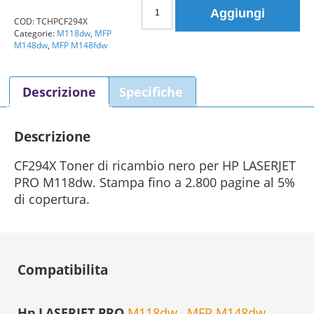
HP
Aggiungi
CF294X
COD:
TCHPCF294X
Categorie:
M118dw
,
MFP
Toner
M148dw
,
MFP M148fdw
nero
Compatibile
94X
Descrizione
Specifiche
quantità
Descrizione
CF294X Toner di ricambio nero per HP LASERJET
PRO M118dw. Stampa fino a 2.800 pagine al 5%
di copertura.
Compatibilita
Hp LASERJET PRO
M118dw
,
MFP M148dw
,