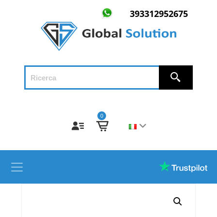
393312952675
0