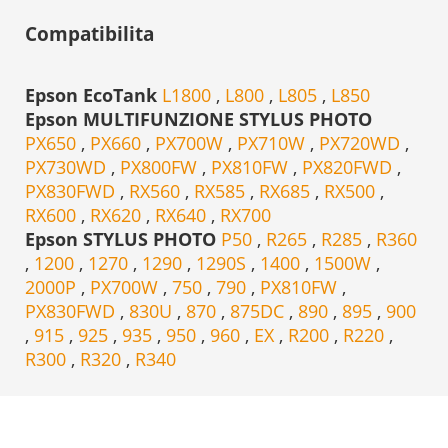
Compatibilita
Epson EcoTank
L1800
,
L800
,
L805
,
L850
Epson MULTIFUNZIONE STYLUS PHOTO
PX650
,
PX660
,
PX700W
,
PX710W
,
PX720WD
,
PX730WD
,
PX800FW
,
PX810FW
,
PX820FWD
,
PX830FWD
,
RX560
,
RX585
,
RX685
,
RX500
,
RX600
,
RX620
,
RX640
,
RX700
Epson STYLUS PHOTO
P50
,
R265
,
R285
,
R360
,
1200
,
1270
,
1290
,
1290S
,
1400
,
1500W
,
2000P
,
PX700W
,
750
,
790
,
PX810FW
,
PX830FWD
,
830U
,
870
,
875DC
,
890
,
895
,
900
,
915
,
925
,
935
,
950
,
960
,
EX
,
R200
,
R220
,
R300
,
R320
,
R340