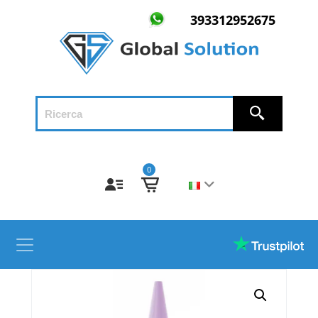
393312952675
0