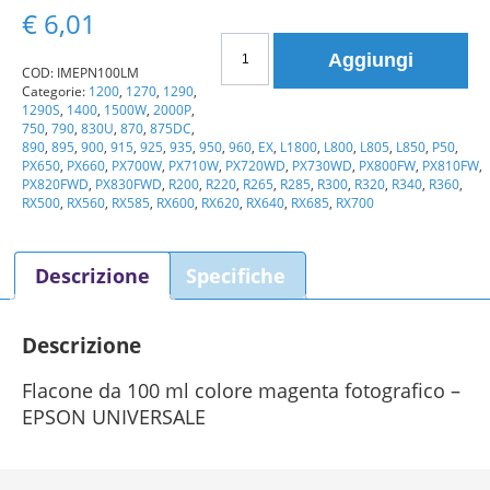
€
6,01
Flacone
Aggiungi
da
COD:
IMEPN100LM
Categorie:
1200
,
1270
,
1290
,
100
1290S
,
1400
,
1500W
,
2000P
,
ml
750
,
790
,
830U
,
870
,
875DC
,
colore
890
,
895
,
900
,
915
,
925
,
935
,
950
,
960
,
EX
,
L1800
,
L800
,
L805
,
L850
,
P50
,
PX650
,
PX660
,
PX700W
,
PX710W
,
PX720WD
,
PX730WD
,
PX800FW
,
PX810FW
,
magenta
PX820FWD
,
PX830FWD
,
R200
,
R220
,
R265
,
R285
,
R300
,
R320
,
R340
,
R360
,
fotografico
RX500
,
RX560
,
RX585
,
RX600
,
RX620
,
RX640
,
RX685
,
RX700
-
EPSON
Descrizione
Specifiche
UNIVERSALE
quantità
Descrizione
Flacone da 100 ml colore magenta fotografico –
EPSON UNIVERSALE