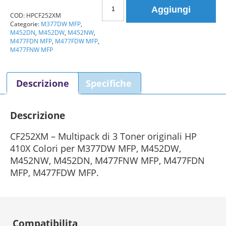
3
Aggiungi
Toner
COD:
HPCF252XM
Categorie:
M377DW MFP
,
HP
M452DN
,
M452DW
,
M452NW
,
410X
M477FDN MFP
,
M477FDW MFP
,
(CF252XM)
M477FNW MFP
Colori
Originali
Descrizione
Specifiche
quantità
Descrizione
CF252XM – Multipack di 3 Toner originali HP
410X Colori per M377DW MFP, M452DW,
M452NW, M452DN, M477FNW MFP, M477FDN
MFP, M477FDW MFP.
Compatibilita