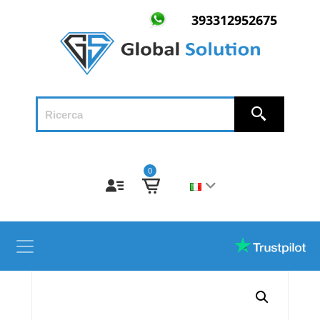
393312952675
0