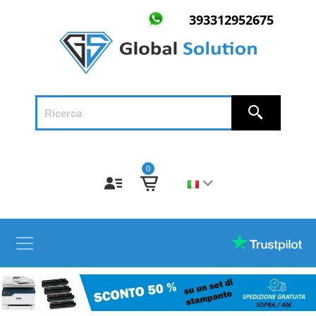
393312952675
0