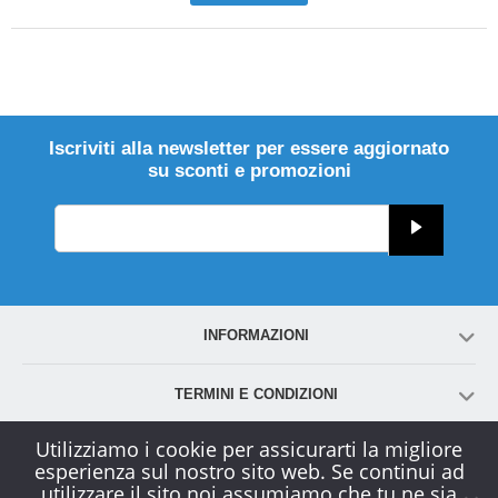
Iscriviti alla newsletter per essere aggiornato
su sconti e promozioni
INFORMAZIONI
TERMINI E CONDIZIONI
Utilizziamo i cookie per assicurarti la migliore
ACCOUNT
esperienza sul nostro sito web. Se continui ad
utilizzare il sito noi assumiamo che tu ne sia