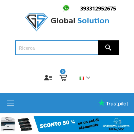
393312952675
0