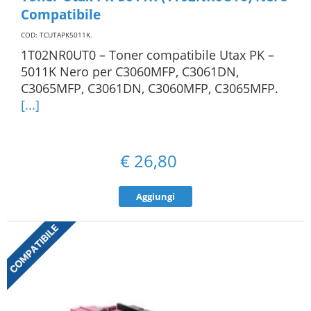
Compatibile
COD: TCUTAPK5011K
.
1T02NR0UT0 – Toner compatibile Utax PK –
5011K Nero per C3060MFP, C3061DN,
C3065MFP, C3061DN, C3060MFP, C3065MFP.
[...]
€
26,80
Aggiungi