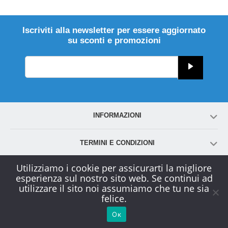
Iscriviti alla newsletter per essere aggiornato
su sconti e promozioni
INFORMAZIONI
TERMINI E CONDIZIONI
Utilizziamo i cookie per assicurarti la migliore
ACCOUNT
esperienza sul nostro sito web. Se continui ad
utilizzare il sito noi assumiamo che tu ne sia
felice.
SERVIZIO CLIENTI
Ок
© 2000-2026
www.globals-solution.com