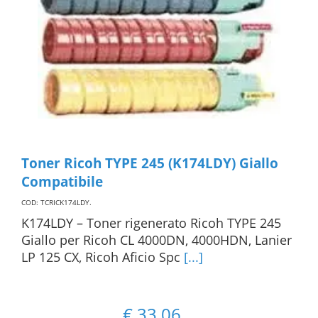
Toner Ricoh TYPE 245 (K174LDY) Giallo
Compatibile
COD: TCRICK174LDY
.
K174LDY – Toner rigenerato Ricoh TYPE 245
Giallo per Ricoh CL 4000DN, 4000HDN, Lanier
LP 125 CX, Ricoh Aficio Spc
[...]
€
33,06