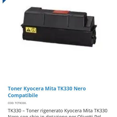
Toner Kyocera Mita TK330 Nero
Compatibile
COD: TCTK330
.
TK330 – Toner rigenerato Kyocera Mita TK330
Nero con chip in dotazione per Olivetti Pgl