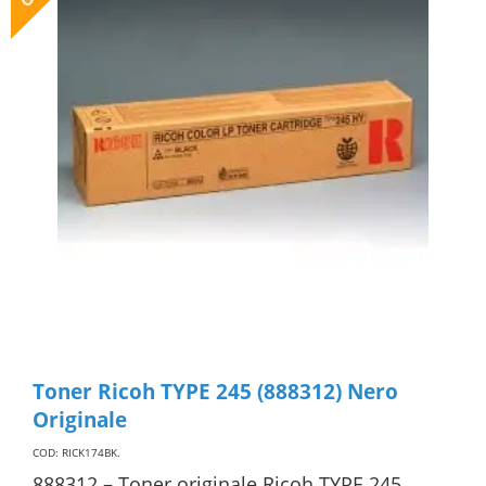
Toner Ricoh TYPE 245 (888312) Nero
Originale
COD: RICK174BK
.
888312 – Toner originale Ricoh TYPE 245