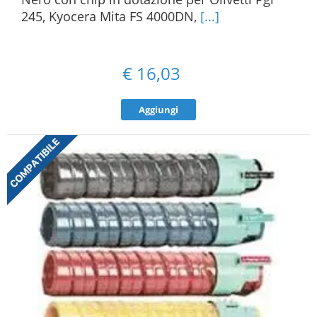
245, Kyocera Mita FS 4000DN,
[...]
€
16,03
Aggiungi