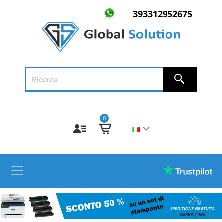
393312952675
0