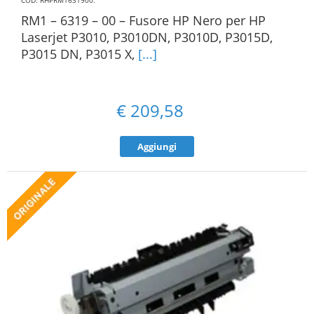
COD: RHPRM1631900
.
RM1 – 6319 – 00 – Fusore HP Nero per HP
Laserjet P3010, P3010DN, P3010D, P3015D,
P3015 DN, P3015 X,
[...]
€
209,58
Aggiungi