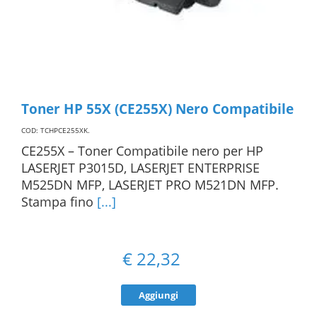
Toner HP 55X (CE255X) Nero Compatibile
COD: TCHPCE255XK
.
CE255X – Toner Compatibile nero per HP
LASERJET P3015D, LASERJET ENTERPRISE
M525DN MFP, LASERJET PRO M521DN MFP.
Stampa fino
[...]
€
22,32
Aggiungi