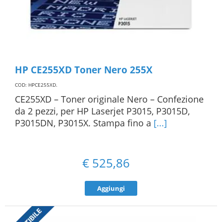
HP CE255XD Toner Nero 255X
COD: HPCE255XD
.
CE255XD – Toner originale Nero – Confezione
da 2 pezzi, per HP Laserjet P3015, P3015D,
P3015DN, P3015X. Stampa fino a
[...]
€
525,86
Aggiungi