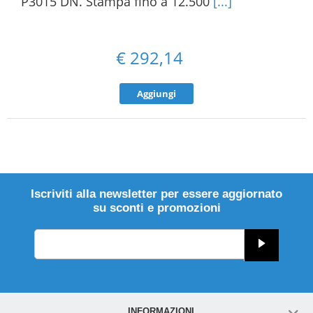
P3015 DN. Stampa fino a 12.500
[...]
€
292,14
Aggiungi
Iscriviti alla newsletter per essere aggiornato
su sconti e promozioni
INFORMAZIONI