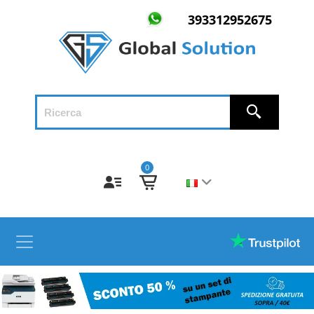
393312952675
0