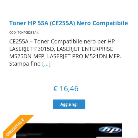
Toner HP 55A (CE255A) Nero Compatibile
COD: TCHPCE255AK
.
CE255A – Toner Compatibile nero per HP
LASERJET P3015D, LASERJET ENTERPRISE
M525DN MFP, LASERJET PRO M521DN MFP.
Stampa fino
[...]
€
16,46
Aggiungi