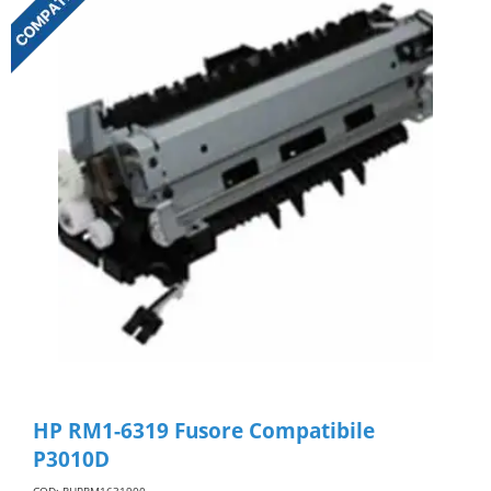
HP RM1-6319 Fusore Compatibile
P3010D