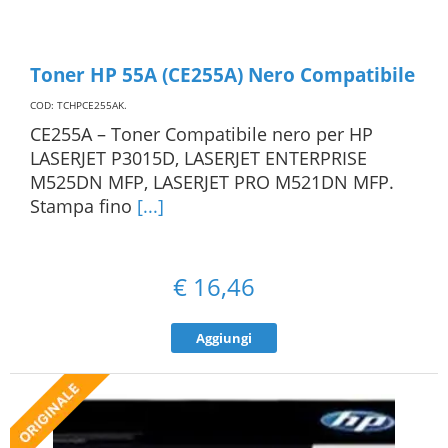
Toner HP 55A (CE255A) Nero Compatibile
COD: TCHPCE255AK
.
CE255A – Toner Compatibile nero per HP
LASERJET P3015D, LASERJET ENTERPRISE
M525DN MFP, LASERJET PRO M521DN MFP.
Stampa fino
[...]
€
16,46
Aggiungi