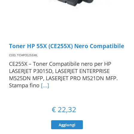
Toner HP 55X (CE255X) Nero Compatibile
COD: TCHPCE255XK
.
CE255X – Toner Compatibile nero per HP
LASERJET P3015D, LASERJET ENTERPRISE
M525DN MFP, LASERJET PRO M521DN MFP.
Stampa fino
[...]
€
22,32
Aggiungi