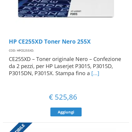
HP CE255XD Toner Nero 255X
COD: HPCE255XD
.
CE255XD – Toner originale Nero – Confezione
da 2 pezzi, per HP Laserjet P3015, P3015D,
P3015DN, P3015X. Stampa fino a
[...]
€
525,86
Aggiungi