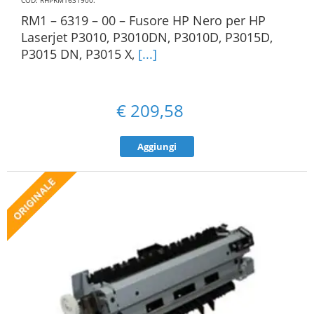
COD: RHPRM1631900
.
RM1 – 6319 – 00 – Fusore HP Nero per HP
Laserjet P3010, P3010DN, P3010D, P3015D,
P3015 DN, P3015 X,
[...]
€
209,58
Aggiungi