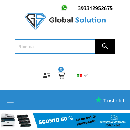
393312952675
0