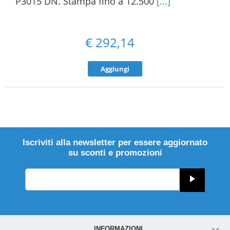
P3015 DN. Stampa fino a 12.500
[...]
€
292,14
Aggiungi
Iscriviti alla newsletter per essere aggiornato
su sconti e promozioni
INFORMAZIONI