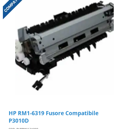
HP RM1-6319 Fusore Compatibile
P3010D