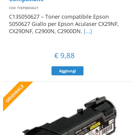
COD: TCEPSS050627
.
C13S050627 – Toner compatibile Epson
S050627 Giallo per Epson Aculaser CX29NF,
CX29DNF, C2900N, C2900DN.
[...]
€
9,88
Aggiungi