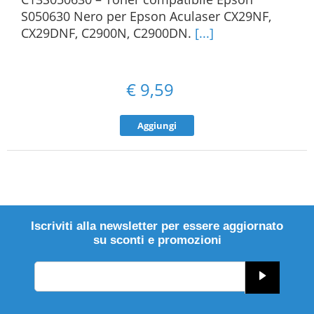
S050630 Nero per Epson Aculaser CX29NF,
CX29DNF, C2900N, C2900DN.
[...]
€
9,59
Aggiungi
Iscriviti alla newsletter per essere aggiornato
su sconti e promozioni