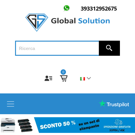
393312952675
0