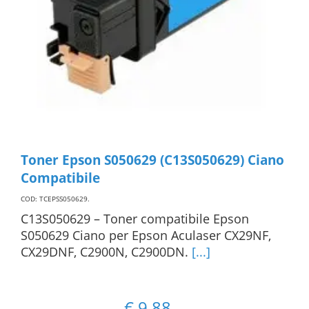
Toner Epson S050629 (C13S050629) Ciano
Compatibile
COD: TCEPSS050629
.
C13S050629 – Toner compatibile Epson
S050629 Ciano per Epson Aculaser CX29NF,
CX29DNF, C2900N, C2900DN.
[...]
€
9,88