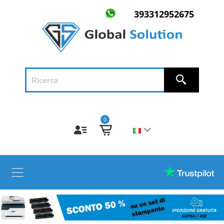
393312952675
0