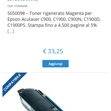
COD: TCS050098
.
S050098 – Toner rigenerato Magenta per
Epson Aculaser C900, C1900, C900N, C1900D,
C1900PS. Stampa fino a 4.500 pagine al 5%
[...]
€
33,25
Aggiungi