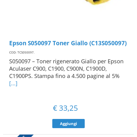
Epson S050097 Toner Giallo (C13S050097)
COD: TCS050097
.
S050097 – Toner rigenerato Giallo per Epson
Aculaser C900, C1900, C900N, C1900D,
C1900PS. Stampa fino a 4.500 pagine al 5%
[...]
€
33,25
Aggiungi