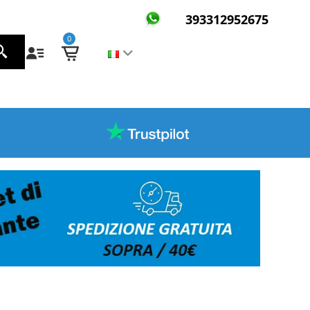
393312952675
0