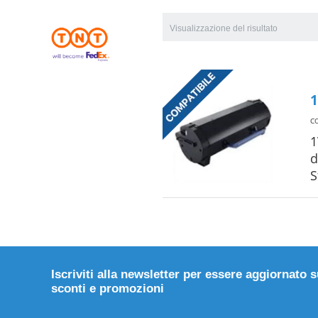
Visualizzazione del risultato
1
C
1
d
Iscriviti alla newsletter per essere aggiornato 
sconti e promozioni