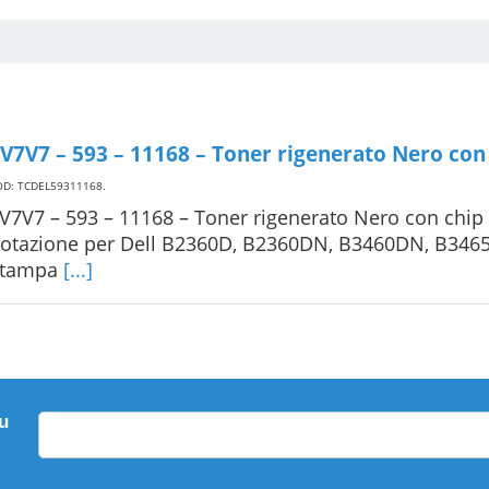
V7V7 – 593 – 11168 – Toner rigenerato Nero con
OD: TCDEL59311168
.
V7V7 – 593 – 11168 – Toner rigenerato Nero con chip 
otazione per Dell B2360D, B2360DN, B3460DN, B346
Stampa
[...]
su