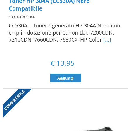
Toner HP 304A (CC530A) Nero
Compatibile
COD: TCHPCC530A
.
CC530A – Toner rigenerato HP 304A Nero con
chip in dotazione per Canon Lbp 7200CDN,
7210CDN, 7660CDN, 7680CX, HP Color
[...]
€
13,95
Aggiungi