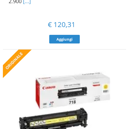
2.900
[...]
€
120,31
Aggiungi