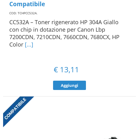
Compatibile
COD: TCHPCC532A
.
CC532A – Toner rigenerato HP 304A Giallo
con chip in dotazione per Canon Lbp
7200CDN, 7210CDN, 7660CDN, 7680CX, HP
Color
[...]
€
13,11
Aggiungi