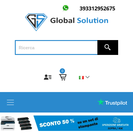
393312952675
0