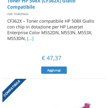
Toner HP 508X (CF362X) Giallo
Compatibile
COD: TCHPCF362X
.
CF362X – Toner compatibile HP 508X Giallo
con chip in dotazione per HP Laserjet
Enterprise Color M552DN, M553N, M553X,
M553DN,
[...]
€
47,37
Aggiungi