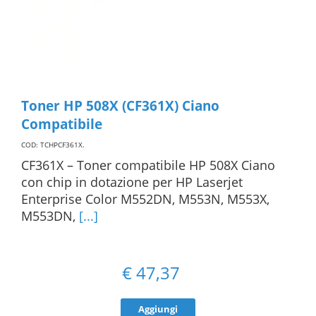
Toner HP 508X (CF361X) Ciano
Compatibile
COD: TCHPCF361X
.
CF361X – Toner compatibile HP 508X Ciano
con chip in dotazione per HP Laserjet
Enterprise Color M552DN, M553N, M553X,
M553DN,
[...]
€
47,37
Aggiungi