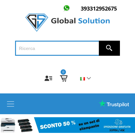
393312952675
0