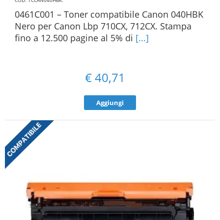
COD: TCCAN040HBK
.
0461C001 – Toner compatibile Canon 040HBK
Nero per Canon Lbp 710CX, 712CX. Stampa
fino a 12.500 pagine al 5% di
[...]
€
40,71
Aggiungi