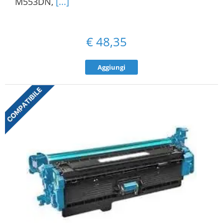
M553DN,
[...]
€
48,35
Aggiungi