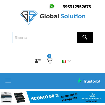
393312952675
0