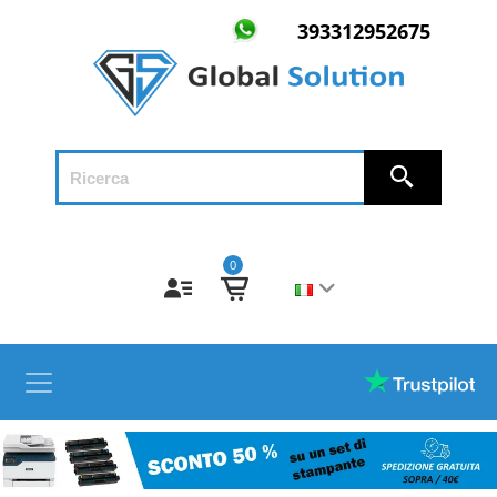
393312952675
0