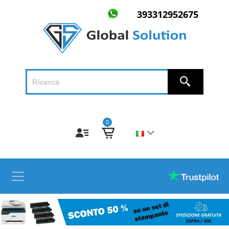
393312952675
0