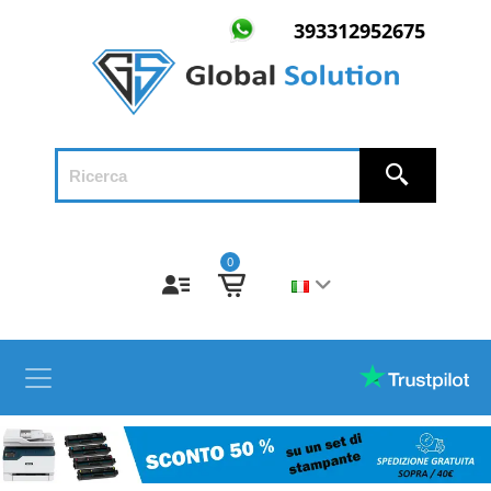
393312952675
0