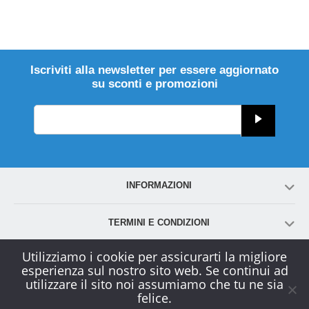
Iscriviti alla newsletter per essere aggiornato
su sconti e promozioni
INFORMAZIONI
TERMINI E CONDIZIONI
Utilizziamo i cookie per assicurarti la migliore
ACCOUNT
esperienza sul nostro sito web. Se continui ad
utilizzare il sito noi assumiamo che tu ne sia
felice.
SERVIZIO CLIENTI