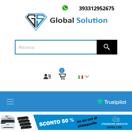
393312952675
0