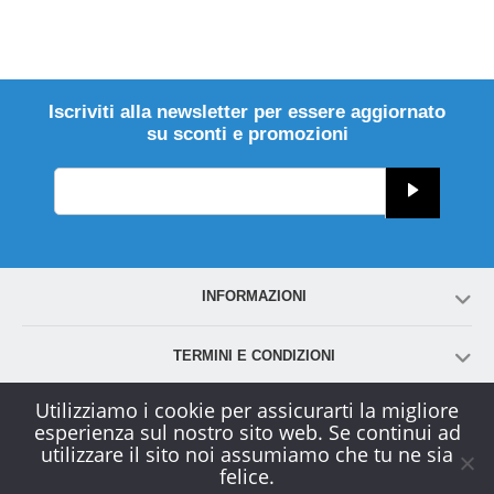
Iscriviti alla newsletter per essere aggiornato
su sconti e promozioni
INFORMAZIONI
TERMINI E CONDIZIONI
Utilizziamo i cookie per assicurarti la migliore
ACCOUNT
esperienza sul nostro sito web. Se continui ad
utilizzare il sito noi assumiamo che tu ne sia
felice.
SERVIZIO CLIENTI