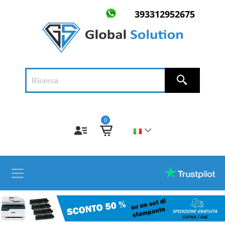
393312952675
0