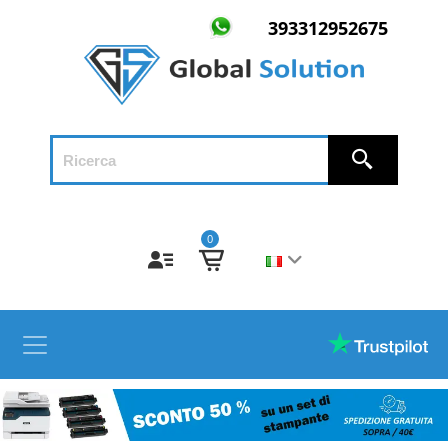
393312952675
0