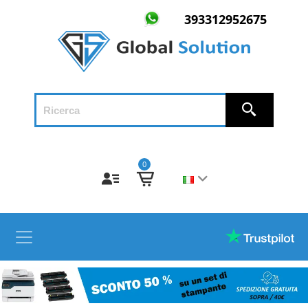
393312952675
0