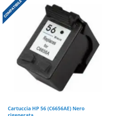
Cartuccia HP 56 (C6656AE) Nero
rigenerata