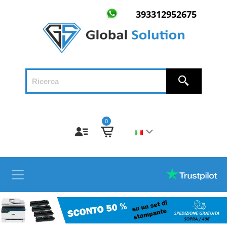
393312952675
0