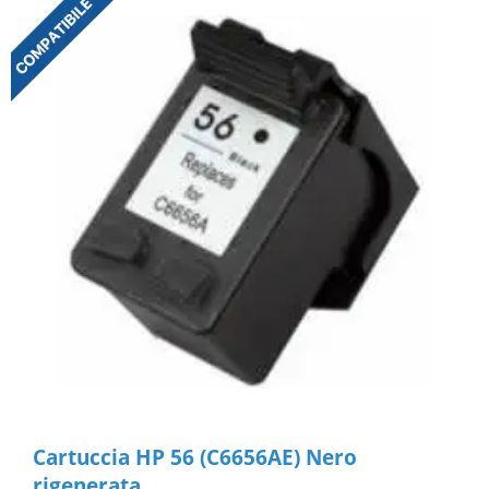
Cartuccia HP 56 (C6656AE) Nero
rigenerata