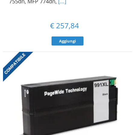
755dn, MFP 774dn,
[...]
€
257,84
Aggiungi