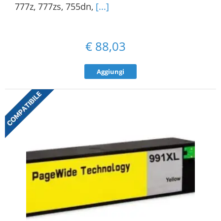
777z, 777zs, 755dn,
[...]
€
88,03
Aggiungi