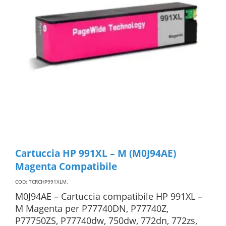
Cartuccia HP 991XL – M (M0J94AE)
Magenta Compatibile
COD: TCRCHP991XLM
.
M0J94AE – Cartuccia compatibile HP 991XL –
M Magenta per P77740DN, P77740Z,
P77750ZS, P77740dw, 750dw, 772dn, 772zs,