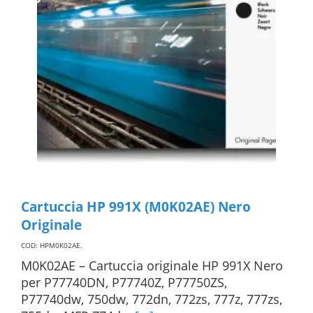
Cartuccia HP 991X (M0K02AE) Nero
Originale
COD: HPM0K02AE
.
M0K02AE – Cartuccia originale HP 991X Nero
per P77740DN, P77740Z, P77750ZS,
P77740dw, 750dw, 772dn, 772zs, 777z, 777zs,