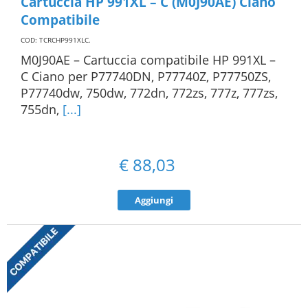
Cartuccia HP 991XL – C (M0J90AE) Ciano
Compatibile
COD: TCRCHP991XLC
.
M0J90AE – Cartuccia compatibile HP 991XL –
C Ciano per P77740DN, P77740Z, P77750ZS,
P77740dw, 750dw, 772dn, 772zs, 777z, 777zs,
755dn,
[...]
€
88,03
Aggiungi