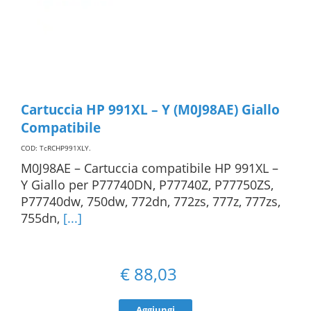
Cartuccia HP 991XL – Y (M0J98AE) Giallo
Compatibile
COD: TcRCHP991XLY
.
M0J98AE – Cartuccia compatibile HP 991XL –
Y Giallo per P77740DN, P77740Z, P77750ZS,
P77740dw, 750dw, 772dn, 772zs, 777z, 777zs,
755dn,
[...]
€
88,03
Aggiungi