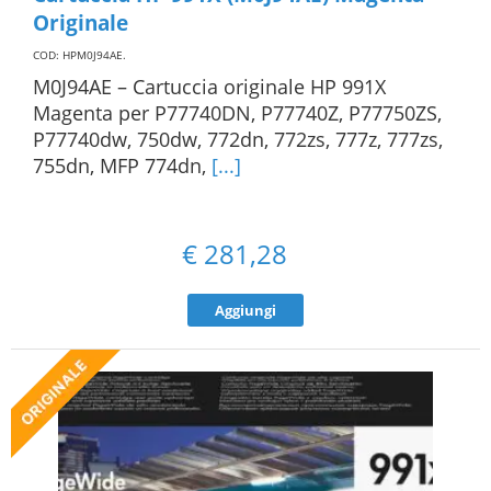
Originale
COD: HPM0J94AE
.
M0J94AE – Cartuccia originale HP 991X
Magenta per P77740DN, P77740Z, P77750ZS,
P77740dw, 750dw, 772dn, 772zs, 777z, 777zs,
755dn, MFP 774dn,
[...]
€
281,28
Aggiungi