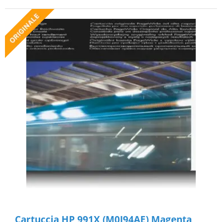
Cartuccia HP 991X (M0J94AE) Magenta