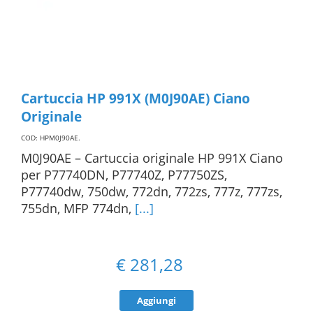
Cartuccia HP 991X (M0J90AE) Ciano
Originale
COD: HPM0J90AE
.
M0J90AE – Cartuccia originale HP 991X Ciano
per P77740DN, P77740Z, P77750ZS,
P77740dw, 750dw, 772dn, 772zs, 777z, 777zs,
755dn, MFP 774dn,
[...]
€
281,28
Aggiungi