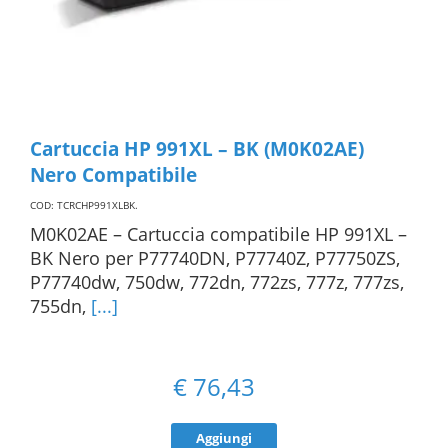
Cartuccia HP 991XL – BK (M0K02AE)
Nero Compatibile
COD: TCRCHP991XLBK
.
M0K02AE – Cartuccia compatibile HP 991XL –
BK Nero per P77740DN, P77740Z, P77750ZS,
P77740dw, 750dw, 772dn, 772zs, 777z, 777zs,
755dn,
[...]
€
76,43
Aggiungi