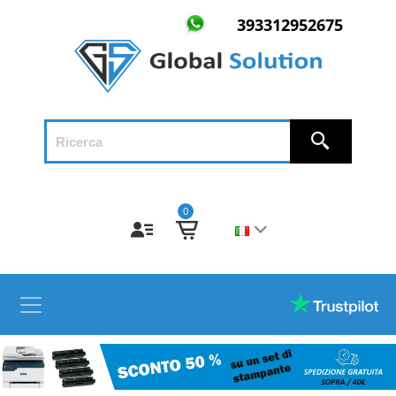
393312952675
0