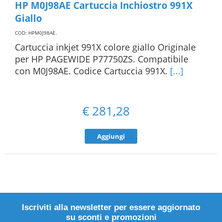
HP M0J98AE Cartuccia Inchiostro 991X
Giallo
COD: HPM0J98AE
.
Cartuccia inkjet 991X colore giallo Originale
per HP PAGEWIDE P77750ZS. Compatibile
con M0J98AE. Codice Cartuccia 991X.
[...]
€
281,28
Aggiungi
Iscriviti alla newsletter per essere aggiornato
su sconti e promozioni