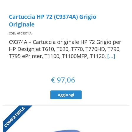
Cartuccia HP 72 (C9374A) Grigio
Originale
COD: HPC9374A
.
C9374A – Cartuccia originale HP 72 Grigio per
HP Designjet T610, T620, T770, T770HD, T790,
T795 ePrinter, T1100, T1100MFP, T1120,
[...]
€
97,06
Aggiungi