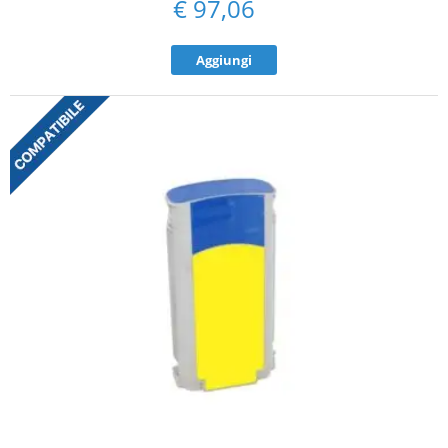
€
97,06
Aggiungi