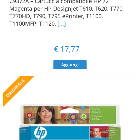
C9372A – Cartuccia compatibile HP 72
Magenta per HP Designjet T610, T620, T770,
T770HD, T790, T795 ePrinter, T1100,
T1100MFP, T1120,
[...]
€
17,77
Aggiungi