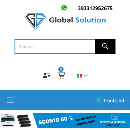
393312952675
0