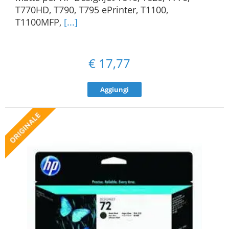
T770HD, T790, T795 ePrinter, T1100,
T1100MFP,
[...]
€
17,77
Aggiungi