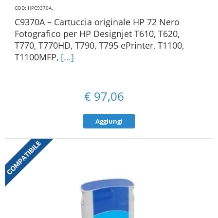
COD: HPC9370A
.
C9370A – Cartuccia originale HP 72 Nero
Fotografico per HP Designjet T610, T620,
T770, T770HD, T790, T795 ePrinter, T1100,
T1100MFP,
[...]
€
97,06
Aggiungi