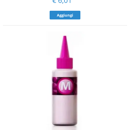
€
6,01
Aggiungi