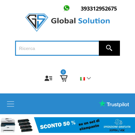
393312952675
0