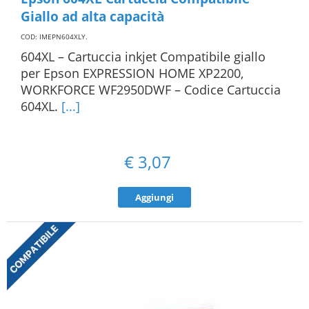
Giallo ad alta capacità
COD: IMEPN604XLY
.
604XL – Cartuccia inkjet Compatibile giallo
per Epson EXPRESSION HOME XP2200,
WORKFORCE WF2950DWF – Codice Cartuccia
604XL.
[...]
€
3,07
Aggiungi