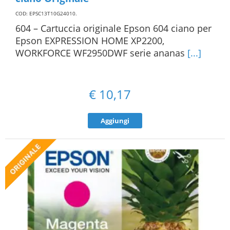
COD: EPSC13T10G24010
.
604 – Cartuccia originale Epson 604 ciano per
Epson EXPRESSION HOME XP2200,
WORKFORCE WF2950DWF serie ananas
[...]
€
10,17
Aggiungi