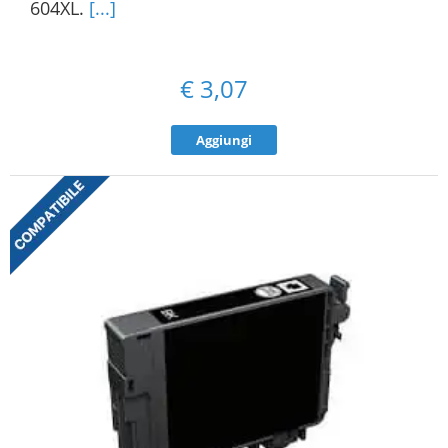
604XL.
[...]
€
3,07
Aggiungi