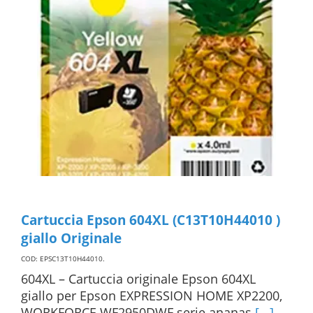
Cartuccia Epson 604XL (C13T10H44010 )
giallo Originale
COD: EPSC13T10H44010
.
604XL – Cartuccia originale Epson 604XL
giallo per Epson EXPRESSION HOME XP2200,
WORKFORCE WF2950DWF serie ananas
[...]