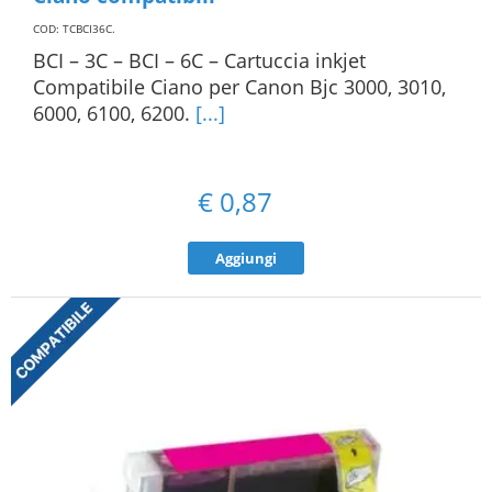
COD: TCBCI36C
.
BCI – 3C – BCI – 6C – Cartuccia inkjet
Compatibile Ciano per Canon Bjc 3000, 3010,
6000, 6100, 6200.
[...]
€
0,87
Aggiungi