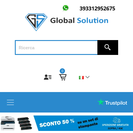
393312952675
0