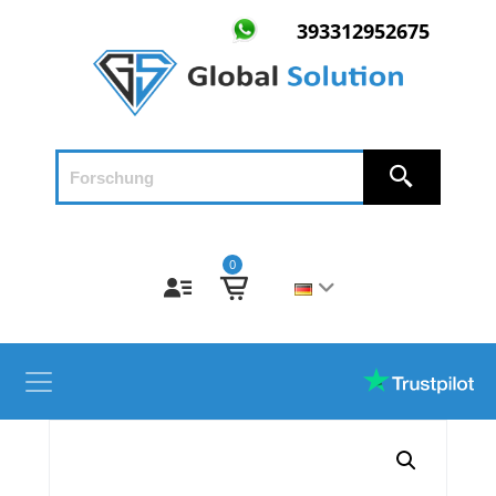
393312952675
0