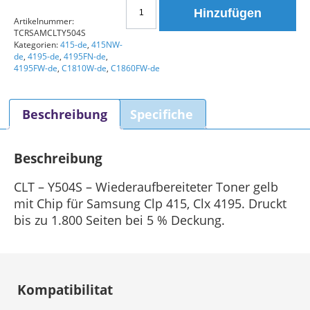
Samsung
Hinzufügen
CLT
Artikelnummer:
TCRSAMCLTY504S
-
Kategorien:
415-de
,
415NW-
Y504S
de
,
4195-de
,
4195FN-de
,
Toner
4195FW-de
,
C1810W-de
,
C1860FW-de
Gelb
Y504
Beschreibung
Specifiche
Menge
Beschreibung
CLT – Y504S – Wiederaufbereiteter Toner gelb
mit Chip für Samsung Clp 415, Clx 4195. Druckt
bis zu 1.800 Seiten bei 5 % Deckung.
Kompatibilitat