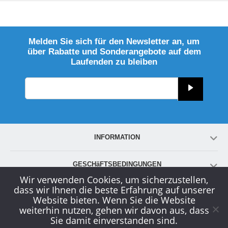
Melden Sie sich für den Newsletter an, um
über Rabatte und Sonderangebote auf dem
Laufenden zu bleiben
INFORMATION
GESCHäFTSBEDINGUNGEN
Wir verwenden Cookies, um sicherzustellen,
dass wir Ihnen die beste Erfahrung auf unserer
KONTO
Website bieten. Wenn Sie die Website
weiterhin nutzen, gehen wir davon aus, dass
Sie damit einverstanden sind.
KUNDENDIENST