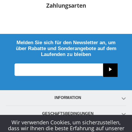
Zahlungsarten
Melden Sie sich für den Newsletter an, um
über Rabatte und Sonderangebote auf dem
Laufenden zu bleiben
INFORMATION
GESCHäFTSBEDINGUNGEN
Wir verwenden Cookies, um sicherzustellen,
dass wir Ihnen die beste Erfahrung auf unserer
KONTO