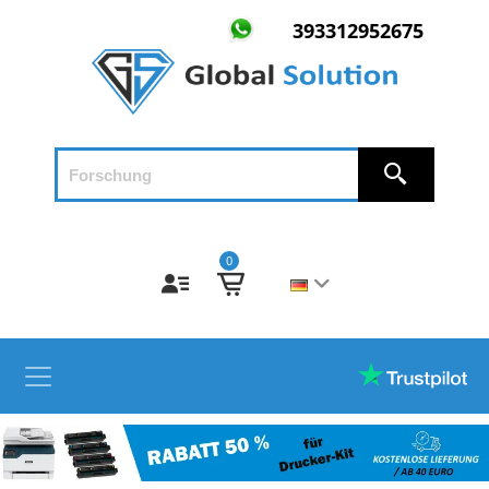
393312952675
0