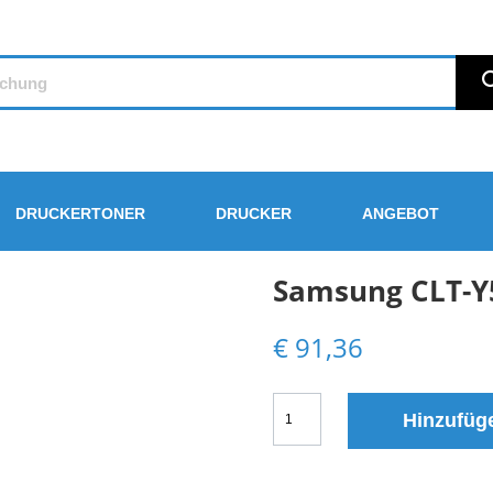
DRUCKERTONER
DRUCKER
ANGEBOT
Samsung CLT-Y
€
91,36
Samsung
Hinzufüg
CLT-
Y504S
Toner