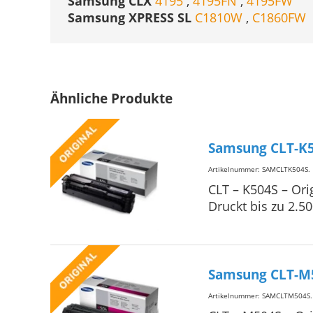
Samsung CLX
4195
,
4195FN
,
4195FW
Samsung XPRESS SL
C1810W
,
C1860FW
Ähnliche Produkte
Samsung CLT-K5
Artikelnummer: SAMCLTK504S
.
CLT – K504S – Ori
Druckt bis zu 2.5
Samsung CLT-M
Artikelnummer: SAMCLTM504S
.