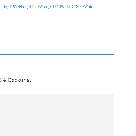
5-de
,
4195FN-de
,
4195FW-de
,
C1810W-de
,
C1860FW-de
i 5% Deckung.