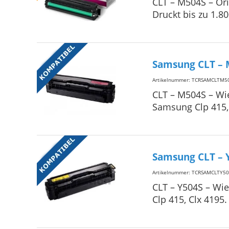
CLT – M504S – Ori
Druckt bis zu 1.8
Samsung CLT – 
Artikelnummer: TCRSAMCLTM5
CLT – M504S – Wie
Samsung Clp 415, 
Samsung CLT – 
Artikelnummer: TCRSAMCLTY50
CLT – Y504S – Wie
Clp 415, Clx 4195.