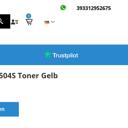
393312952675
0
504S Toner Gelb
en