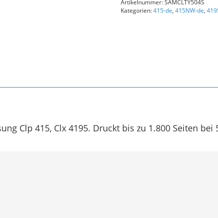
Artikelnummer:
SAMCLTY504S
Gelb
Kategorien:
415-de
,
415NW-de
,
419
Menge
ung Clp 415, Clx 4195. Druckt bis zu 1.800 Seiten be