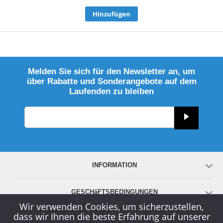
Hinzufügen
Melden Sie sich für den Newsletter an, um
über Rabatte und Sonderangebote auf dem
Laufenden zu bleiben
INFORMATION
GESCHäFTSBEDINGUNGEN
Wir verwenden Cookies, um sicherzustellen,
dass wir Ihnen die beste Erfahrung auf unserer
KONTO