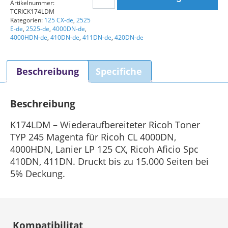
Tonerkartusche
Artikelnummer:
TCRICK174LDM
TYP
Kategorien:
125 CX-de
,
2525
245
E-de
,
2525-de
,
4000DN-de
,
(K174LDM)
4000HDN-de
,
410DN-de
,
411DN-de
,
420DN-de
Kompatibel
Magenta
Beschreibung
Specifiche
Menge
Beschreibung
K174LDM – Wiederaufbereiteter Ricoh Toner
TYP 245 Magenta für Ricoh CL 4000DN,
4000HDN, Lanier LP 125 CX, Ricoh Aficio Spc
410DN, 411DN. Druckt bis zu 15.000 Seiten bei
5% Deckung.
Kompatibilitat