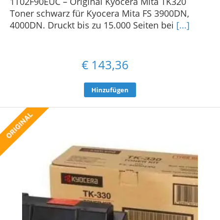
1T02F90EUC – Original Kyocera Mita TK320
Toner schwarz für Kyocera Mita FS 3900DN,
4000DN. Druckt bis zu 15.000 Seiten bei
[...]
€
143,36
Hinzufügen