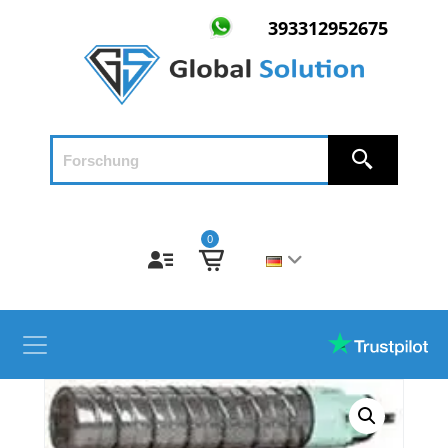
393312952675
0