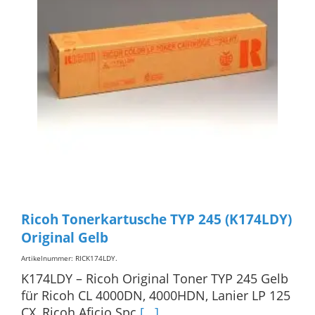
Ricoh Tonerkartusche TYP 245 (K174LDY)
Original Gelb
Artikelnummer: RICK174LDY
.
K174LDY – Ricoh Original Toner TYP 245 Gelb
für Ricoh CL 4000DN, 4000HDN, Lanier LP 125
CX, Ricoh Aficio Spc
[...]