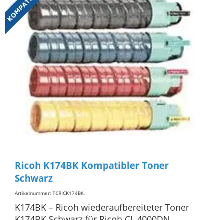
Ricoh K174BK Kompatibler Toner
Schwarz
Artikelnummer: TCRICK174BK
.
K174BK – Ricoh wiederaufbereiteter Toner
K174BK Schwarz für Ricoh CL 4000DN,