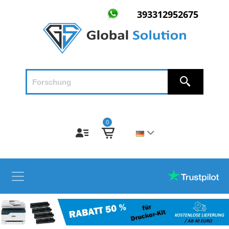
393312952675
0