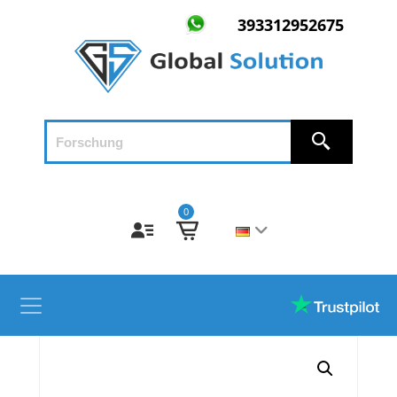
393312952675
0