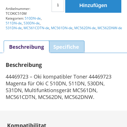
Oki
Hinzufügen
44469723
Artikelnummer:
TCOKIC510M
Kompatibler
Kategorien:
510DN-de
,
Toner
511DN-de
,
530DN-de
,
Magenta
531DN-de
,
MC561CDTN-de
,
MC561DN-de
,
MC562DN-de
,
MC562DNW-de
Menge
Beschreibung
Specifiche
Beschreibung
44469723 – Oki kompatibler Toner 44469723
Magenta für Oki C 510DN, 511DN, 530DN,
531DN, Multifunktionsgerät MC561DN,
MC561CDTN, MC562DN, MC562DNW.
Kompatibilitat