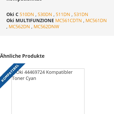
Oki C
510DN
,
530DN
,
511DN
,
531DN
Oki MULTIFUNZIONE
MC561CDTN
,
MC561DN
,
MC562DN
,
MC562DNW
Ähnliche Produkte