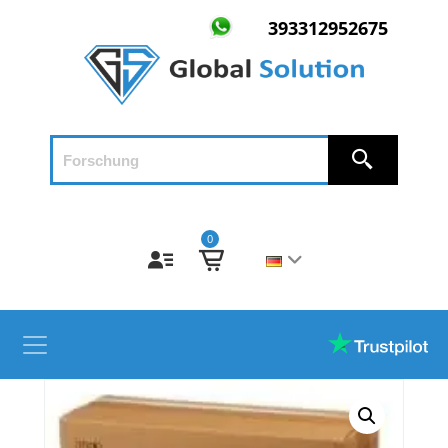
393312952675
0