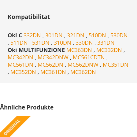
Kompatibilitat
Oki C
332DN
,
301DN
,
321DN
,
510DN
,
530DN
,
511DN
,
531DN
,
310DN
,
330DN
,
331DN
Oki MULTIFUNZIONE
MC363DN
,
MC332DN
,
MC342DN
,
MC342DNW
,
MC561CDTN
,
MC561DN
,
MC562DN
,
MC562DNW
,
MC351DN
,
MC352DN
,
MC361DN
,
MC362DN
Ähnliche Produkte