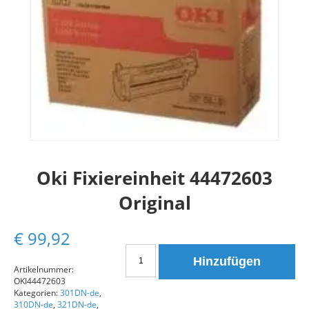
Oki Fixiereinheit 44472603
Original
€
99,92
Oki
Hinzufügen
Fixiereinheit
Artikelnummer:
OKI44472603
44472603
Kategorien:
301DN-de
,
Original
310DN-de
,
321DN-de
,