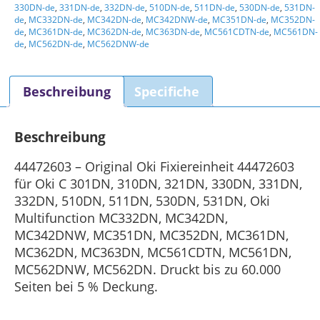
Menge
330DN-de
,
331DN-de
,
332DN-de
,
510DN-de
,
511DN-de
,
530DN-de
,
531DN-
de
,
MC332DN-de
,
MC342DN-de
,
MC342DNW-de
,
MC351DN-de
,
MC352DN-
de
,
MC361DN-de
,
MC362DN-de
,
MC363DN-de
,
MC561CDTN-de
,
MC561DN-
de
,
MC562DN-de
,
MC562DNW-de
Beschreibung
Specifiche
Beschreibung
44472603 – Original Oki Fixiereinheit 44472603
für Oki C 301DN, 310DN, 321DN, 330DN, 331DN,
332DN, 510DN, 511DN, 530DN, 531DN, Oki
Multifunction MC332DN, MC342DN,
MC342DNW, MC351DN, MC352DN, MC361DN,
MC362DN, MC363DN, MC561CDTN, MC561DN,
MC562DNW, MC562DN. Druckt bis zu 60.000
Seiten bei 5 % Deckung.